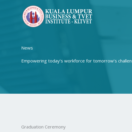
Skip
to
content
News
Empowering today’s workforce for tomorrow’s challen
Graduation Ceremony